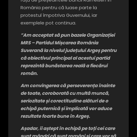
România pentru că luase parte la
protestul împotriva Guvernului, iar
exemplele pot continua.
”Am acceptat să pun bazele Organizației
MRS – Partidul Mișcarea România
Suverană la nivelul județului Argeș pentru
că obiectivul principal al acestui partid
reprezintă bunăstarea reală a fiecărui
român.
Am convingerea că perseverența înainte
de toate, coroborată cu multă muncă,
seriozitate și corectitudine alături de o
echipă puternică și implicată vor aduce
rezultate foarte bune în Argeș.
Așadar, îi aștept în echipă pe toți cei care
sunt mândri că sunt români și care vor să