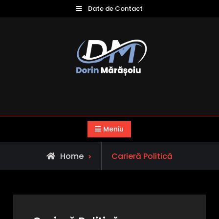
Skip
Date de Contact
to
content
Dorin Mărăşoiu
Preşedinte Interimar MRS – Partidul Mișcarea
România Suverană ARGEȘ
Meniu
Home
Carieră Politică