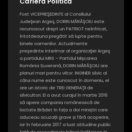
Carieră Politică
Fost VICEPREŞEDINTE al Consiliului
Judeţean Argeş, DORIN MĂRĂŞOIU este
recunoscut drept un PATRIOT neînfricat,
întotdeauna pregătit să lupte pentru
binele oamenilor. Actualmente
preşedinte interimar al organizaţiei Argeş
a partidului MRS – Partidul Mișcarea
România Suverană, DORIN MĂRĂŞOIU are
planuri mari pentru viitor. INGINER silvic al
cărui nume este cunoscut în domeniu, el
are un istoric de TREI GENERAŢII de
silvicultori. El a avut curajul în martie 2016
să apere compania românească de
lactate Brădet în fața a doi miniștri care
aduceau acuzații grave și fără acoperire,
iar în februarie 2017 a luat atitudine public
față de președintele băncii Raiffeisen în