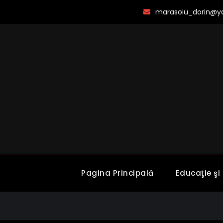
Skip
marasoiu_dorin@y
to
content
Pagina Principală
Educaţie şi