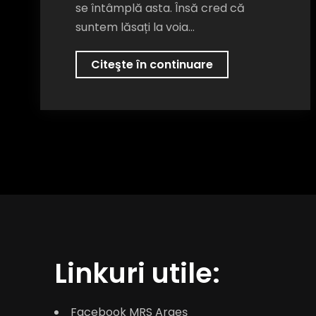
se întâmplă asta. Însă cred că
suntem lăsați la voia…
Traiul
Citeşte în continuare
în
România
este
tot
mai
scump,
iar
Guvernul
nu
face
Linkuri utile:
nimic!
Facebook MRS Argeş