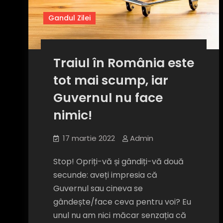
Gandul Zilei
Traiul în România este
tot mai scump, iar
Guvernul nu face
nimic!
17 martie 2022
Admin
Stop! Opriți-vă și gândiți-vă două
secunde: aveți impresia că
Guvernul sau cineva se
gândește/face ceva pentru voi? Eu
unul nu am nici măcar senzația că