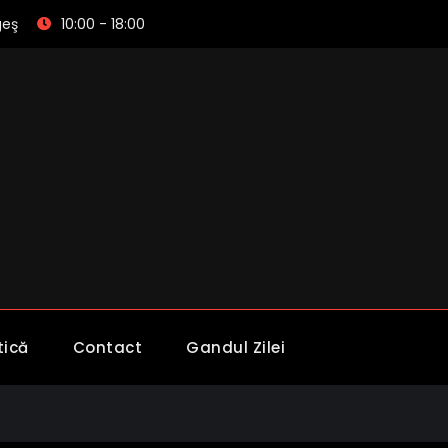
geş
10:00 - 18:00
– Partidul Mișcarea România Suverană ARGEȘ
tică
Contact
Gandul Zilei