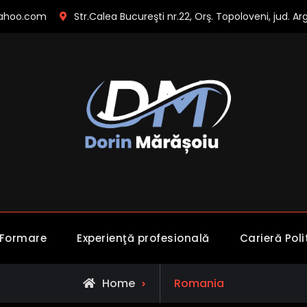
ahoo.com
Str.Calea Bucureşti nr.22, Orş. Topoloveni, jud. Ar
Dorin Mărăşoiu
Preşedinte Interimar MRS 
 Formare
Experienţă profesională
Carieră Poli
Posts
Home
Romania
tagged