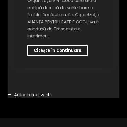
Organizația APP Cocu care are o
echipă dornică de schimbare a
traiului fiecărui român. Organizaţia
ALIANȚA PENTRU PATRIE COCU va fi
condusă de Preşedintele
interimar…
Echipa
Citeşte în continuare
APP
Argeș
a
înfiinţat
Organizația
APP
Navigare
Articole mai vechi
Cocu
în
articole