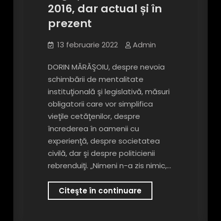
2016, dar actual și în
prezent
13 februarie 2022
Admin
DORIN MĂRĂŞOIU, despre nevoia
schimbării de mentalitate
instituţională şi legislativă, măsuri
obligatorii care vor simplifica
vieţile cetăţenilor, despre
încrederea în oamenii cu
experienţă, despre societatea
civilă, dar şi despre politicienii
rebrenduiţi. „Nimeni n-a zis nimic,…
Dorin
Citeşte în continuare
Mărășoiu,
fost