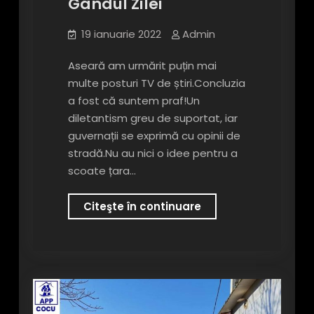
Gândul Zilei
19 ianuarie 2022
Admin
Aseară am urmărit puțin mai
multe posturi TV de știri.Concluzia
a fost că suntem praf!Un
diletantism greu de suportat, iar
guvernații se exprimă cu opinii de
stradă.Nu au nici o idee pentru a
scoate țara…
Gândul
Citeşte în continuare
Zilei